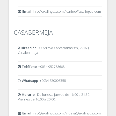
Email
info@axalingua.com / carine@axalingua.com
CASABERMEJA
Dirección
C/ Arroyo Cantarranas s/n, 29160,
Casabermeja
Teléfono
+0034 952758668
Whatsapp
+0034 620008358
Horario
De lunes a jueves de 16.00 a 21.30.
Viernes de 16.00 a 20.00.
Email
info@axalingua.com / noelia@axalingua.com