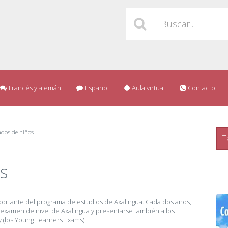
Francés y alemán
Español
Aula virtual
Contacto
cados de niños
T
os
portante del programa de estudios de Axalingua. Cada dos años,
el examen de nivel de Axalingua y presentarse también a los
 (los Young Learners Exams).