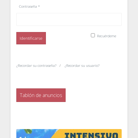
Contraseña
*
Recuérdeme
Identificarse
¿Recordar su contraseña?
¿Recordar su usuario?
Tablón de anuncios