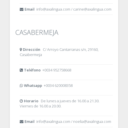
Email
info@axalingua.com / carine@axalingua.com
CASABERMEJA
Dirección
C/ Arroyo Cantarranas s/n, 29160,
Casabermeja
Teléfono
+0034 952758668
Whatsapp
+0034 620008358
Horario
De lunes a jueves de 16.00 a 21.30.
Viernes de 16.00 a 20.00.
Email
info@axalingua.com / noelia@axalingua.com