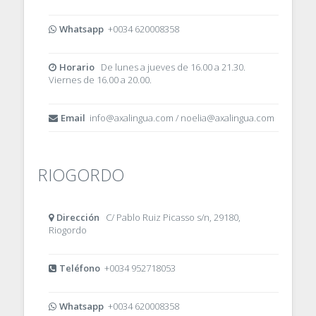
Whatsapp
+0034 620008358
Horario
De lunes a jueves de 16.00 a 21.30.
Viernes de 16.00 a 20.00.
Email
info@axalingua.com / noelia@axalingua.com
RIOGORDO
Dirección
C/ Pablo Ruiz Picasso s/n, 29180,
Riogordo
Teléfono
+0034 952718053
Whatsapp
+0034 620008358