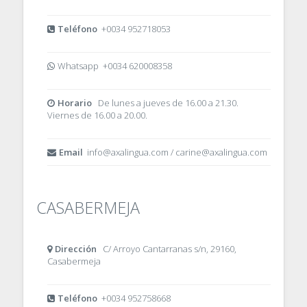
Teléfono
+0034 952718053
Whatsapp +0034 620008358
Horario
De lunes a jueves de 16.00 a 21.30.
Viernes de 16.00 a 20.00.
Email
info@axalingua.com / carine@axalingua.com
CASABERMEJA
Dirección
C/ Arroyo Cantarranas s/n, 29160,
Casabermeja
Teléfono
+0034 952758668