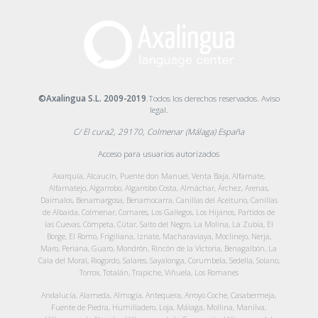
©Axalingua S.L. 2009-2019
.Todos los derechos reservados.
Aviso
legal
.
C/ El cura2, 29170, Colmenar (Málaga) España
Acceso para usuarios autorizados
Axarquía, Alcaucín, Puente don Manuel, Venta Baja, Alfarnate,
Alfarnatejo, Algarrobo, Algarrobo Costa, Almáchar, Árchez, Arenas,
Daimalos, Benamargosa, Benamocarra, Canillas del Aceituno, Canillas
de Albaida, Colmenar, Comares, Los Gallegos, Los Hijanos, Partidos de
las Cuevas, Cómpeta, Cútar, Salto del Negro, La Molina, La Zubia, El
Borge, El Romo, Frigiliana, Iznate, Macharaviaya, Moclinejo, Nerja,
Maro, Periana, Guaro, Mondrón, Rincón de la Victoria, Benagalbón, La
Cala del Moral, Riogordo, Salares, Sayalonga, Corumbela, Sedella, Solano,
Torrox, Totalán, Trapiche, Viñuela, Los Romanes
Andalucía, Alameda, Almogía, Antequera, Arroyo Coche, Casabermeja,
Fuente de Piedra, Humilladero, Loja, Málaga, Mollina, Manilva,