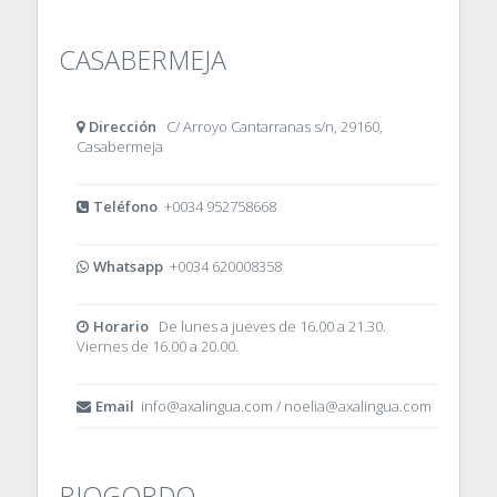
CASABERMEJA
Dirección
C/ Arroyo Cantarranas s/n, 29160,
Casabermeja
Teléfono
+0034 952758668
Whatsapp
+0034 620008358
Horario
De lunes a jueves de 16.00 a 21.30.
Viernes de 16.00 a 20.00.
Email
info@axalingua.com / noelia@axalingua.com
RIOGORDO