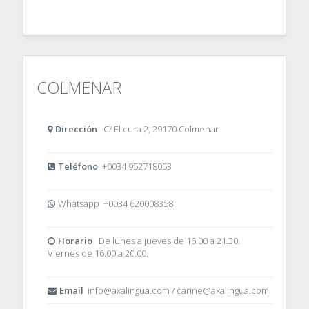
COLMENAR
Dirección
C/ El cura 2, 29170 Colmenar
Teléfono
+0034 952718053
Whatsapp +0034 620008358
Horario
De lunes a jueves de 16.00 a 21.30.
Viernes de 16.00 a 20.00.
Email
info@axalingua.com / carine@axalingua.com