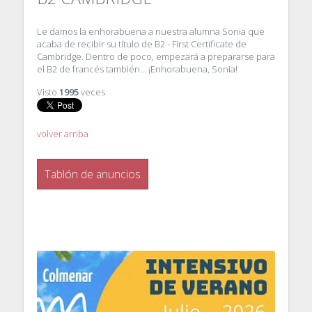
Le damos la enhorabuena a nuestra alumna Sonia que
acaba de recibir su título de B2 - First Certificate de
Cambridge. Dentro de poco, empezará a prepararse para
el B2 de francés también... ¡Enhorabuena, Sonia!
Visto
1995
veces
volver arriba
Tablón de anuncios