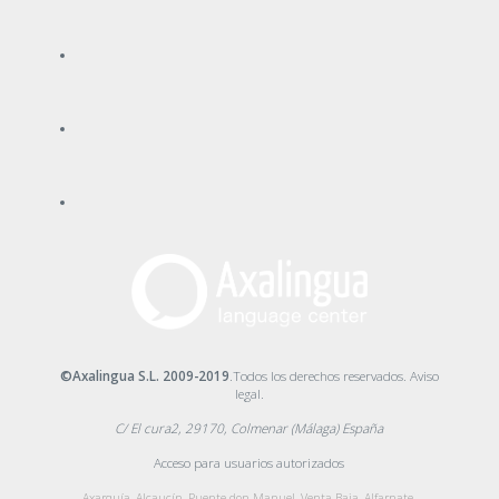
©Axalingua S.L. 2009-2019
.Todos los derechos reservados.
Aviso
legal
.
C/ El cura2, 29170, Colmenar (Málaga) España
Acceso para usuarios autorizados
Axarquía, Alcaucín, Puente don Manuel, Venta Baja, Alfarnate,