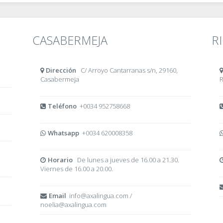
CASABERMEJA
R
Dirección
C/ Arroyo Cantarranas s/n, 29160,
Casabermeja
R
Teléfono
+0034 952758668
Whatsapp
+0034 620008358
Horario
De lunes a jueves de 16.00 a 21.30.
Viernes de 16.00 a 20.00.
Email
info@axalingua.com /
noelia@axalingua.com