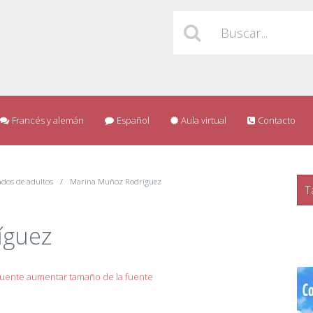
Francés y alemán
Español
Aula virtual
Contacto
cados de adultos
Marina Muñoz Rodríguez
T
íguez
fuente
aumentar tamaño de la fuente