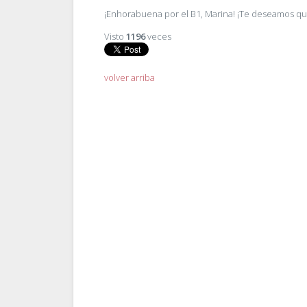
¡Enhorabuena por el B1, Marina! ¡Te deseamos qu
Visto
1196
veces
volver arriba