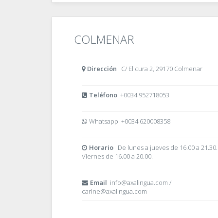
COLMENAR
Dirección
C/ El cura 2, 29170 Colmenar
Teléfono
+0034 952718053
Whatsapp +0034 620008358
Horario
De lunes a jueves de 16.00 a 21.30.
Viernes de 16.00 a 20.00.
Email
info@axalingua.com /
carine@axalingua.com