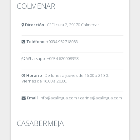
COLMENAR
Dirección
C/ El cura 2, 29170 Colmenar
Teléfono
+0034 952718053
Whatsapp +0034 620008358
Horario
De lunes a jueves de 16.00 a 21.30.
Viernes de 16.00 a 20.00.
Email
info@axalingua.com / carine@axalingua.com
CASABERMEJA