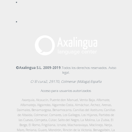
©Axalingua S.L. 2009-2019
.Todos los derechos reservados.
Aviso
legal
.
C/ El cura2, 29170, Colmenar (Málaga) España
Acceso para usuarios autorizados
Axarquía, Alcaucín, Puente don Manuel, Venta Baja, Alfarnate,
Alfarnatejo, Algarrobo, Algarrobo Costa, Almáchar, Árchez, Arenas,
Daimalos, Benamargosa, Benamocarra, Canillas del Aceituno, Canillas
de Albaida, Colmenar, Comares, Los Gallegos, Los Hijanos, Partidos de
las Cuevas, Cómpeta, Cútar, Salto del Negro, La Molina, La Zubia, El
Borge, El Romo, Frigiliana, Iznate, Macharaviaya, Moclinejo, Nerja,
Maro, Periana, Guaro, Mondrón, Rincón de la Victoria, Benagalbón, La