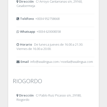
Dirección
C/ Arroyo Cantarranas s/n, 29160,
Casabermeja
Teléfono
+0034 952758668
Whatsapp
+0034 620008358
Horario
De lunes a jueves de 16.00 a 21.30.
Viernes de 16.00 a 20.00.
Email
info@axalingua.com / noelia@axalingua.com
RIOGORDO
Dirección
C/ Pablo Ruiz Picasso s/n, 29180,
Riogordo