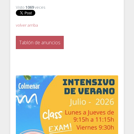
Visto
1069
veces
volver arriba
Tablón de anuncios