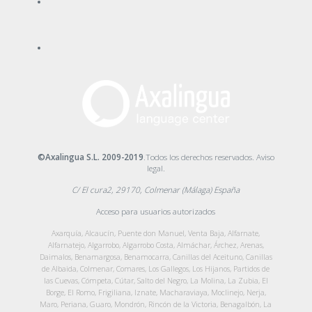
©Axalingua S.L. 2009-2019
.Todos los derechos reservados.
Aviso
legal
.
C/ El cura2, 29170, Colmenar (Málaga) España
Acceso para usuarios autorizados
Axarquía, Alcaucín, Puente don Manuel, Venta Baja, Alfarnate,
Alfarnatejo, Algarrobo, Algarrobo Costa, Almáchar, Árchez, Arenas,
Daimalos, Benamargosa, Benamocarra, Canillas del Aceituno, Canillas
de Albaida, Colmenar, Comares, Los Gallegos, Los Hijanos, Partidos de
las Cuevas, Cómpeta, Cútar, Salto del Negro, La Molina, La Zubia, El
Borge, El Romo, Frigiliana, Iznate, Macharaviaya, Moclinejo, Nerja,
Maro, Periana, Guaro, Mondrón, Rincón de la Victoria, Benagalbón, La