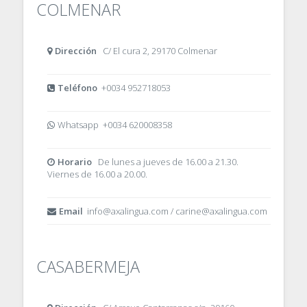
COLMENAR
Dirección
C/ El cura 2, 29170 Colmenar
Teléfono
+0034 952718053
Whatsapp +0034 620008358
Horario
De lunes a jueves de 16.00 a 21.30.
Viernes de 16.00 a 20.00.
Email
info@axalingua.com / carine@axalingua.com
CASABERMEJA