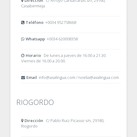
Dirección
C/ Arroyo Cantarranas s/n, 29160,
Casabermeja
Teléfono
+0034 952758668
Whatsapp
+0034 620008358
Horario
De lunes a jueves de 16.00 a 21.30.
Viernes de 16.00 a 20.00.
Email
info@axalingua.com / noelia@axalingua.com
RIOGORDO
Dirección
C/ Pablo Ruiz Picasso s/n, 29180,
Riogordo