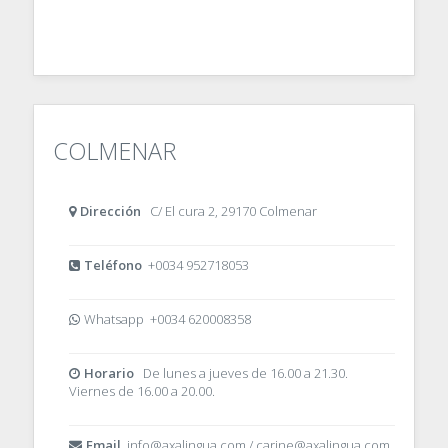
COLMENAR
Dirección
C/ El cura 2, 29170 Colmenar
Teléfono
+0034 952718053
Whatsapp +0034 620008358
Horario
De lunes a jueves de 16.00 a 21.30.
Viernes de 16.00 a 20.00.
Email
info@axalingua.com / carine@axalingua.com