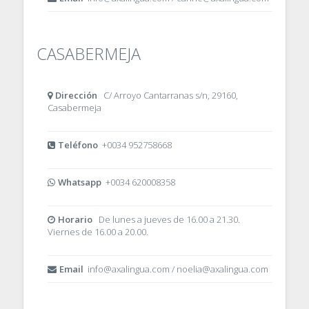
CASABERMEJA
Dirección
C/ Arroyo Cantarranas s/n, 29160,
Casabermeja
Teléfono
+0034 952758668
Whatsapp
+0034 620008358
Horario
De lunes a jueves de 16.00 a 21.30.
Viernes de 16.00 a 20.00.
Email
info@axalingua.com / noelia@axalingua.com