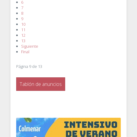
6
7
8
9
10
11
12
13
Siguiente
Final
Página 9 de 13
Tablón de anuncios