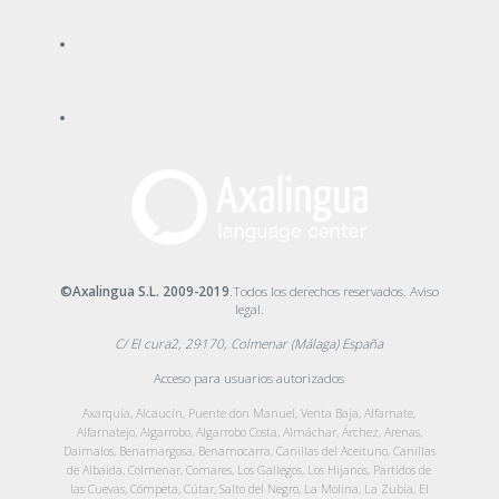
©Axalingua S.L. 2009-2019
.Todos los derechos reservados.
Aviso
legal
.
C/ El cura2, 29170, Colmenar (Málaga) España
Acceso para usuarios autorizados
Axarquía, Alcaucín, Puente don Manuel, Venta Baja, Alfarnate,
Alfarnatejo, Algarrobo, Algarrobo Costa, Almáchar, Árchez, Arenas,
Daimalos, Benamargosa, Benamocarra, Canillas del Aceituno, Canillas
de Albaida, Colmenar, Comares, Los Gallegos, Los Hijanos, Partidos de
las Cuevas, Cómpeta, Cútar, Salto del Negro, La Molina, La Zubia, El