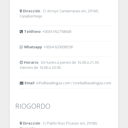
Dirección
C/ Arroyo Cantarranas s/n, 29160,
Casabermeja
Teléfono
+0034 952758668
Whatsapp
+0034 620008358
Horario
De lunes a jueves de 16.00 a 21.30.
Viernes de 16.00 a 20.00.
Email
info@axalingua.com / noelia@axalingua.com
RIOGORDO
Dirección
C/ Pablo Ruiz Picasso s/n, 29180,