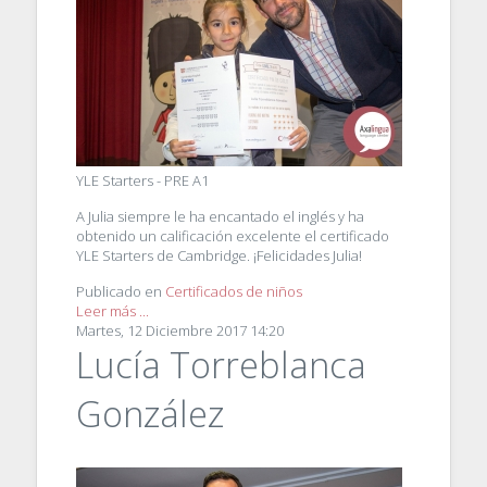
YLE Starters - PRE A1
A Julia siempre le ha encantado el inglés y ha
obtenido un calificación excelente el certificado
YLE Starters de Cambridge. ¡Felicidades Julia!
Publicado en
Certificados de niños
Leer más ...
Martes, 12 Diciembre 2017 14:20
Lucía Torreblanca
González