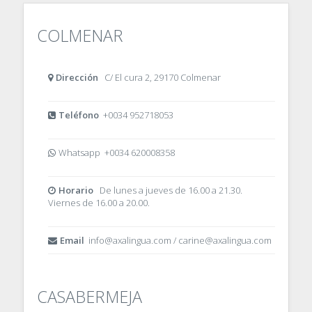
COLMENAR
Dirección
C/ El cura 2, 29170 Colmenar
Teléfono
+0034 952718053
Whatsapp +0034 620008358
Horario
De lunes a jueves de 16.00 a 21.30.
Viernes de 16.00 a 20.00.
Email
info@axalingua.com / carine@axalingua.com
CASABERMEJA