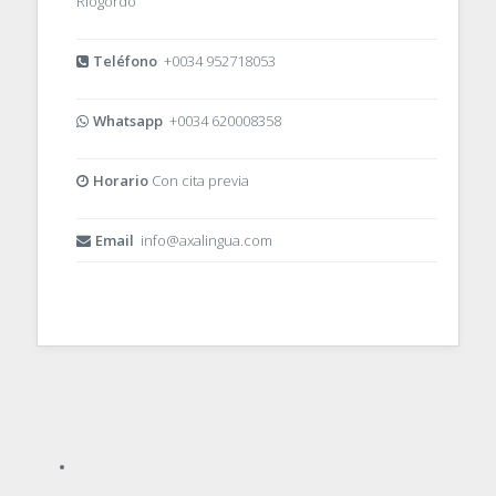
Riogordo
Teléfono
+0034 952718053
Whatsapp
+0034 620008358
Horario
Con cita previa
Email
info@axalingua.com