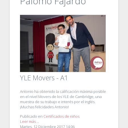
Palomo Fajardo
YLE Movers - A1
Antonio ha obtenido la calificación máxima posible
en el nivel Movers de los YLE de Cambridge, una
muestra de su trabajo e interés por el inglés.
¡Muchas felicidades Antonio!
Publicado en
Certificados de niños
Leer más ...
Martes, 12 Diciembre 2017 14:06