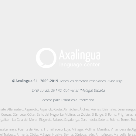
©Axalingua S.L. 2009-2019
.Todos los derechos reservados.
Aviso legal
.
C/ El cura2, 29170, Colmenar (Málaga) España
Acceso para usuarios autorizados
ate, Alfarnatejo, Algarrobo, Algarrobo Costa, Almáchar, Árchez, Arenas, Daimalos, Benamargosa
s Cuevas, Cómpeta, Cútar, Salto del Negro, La Molina, La Zubia, El Borge, El Romo, Frigiliana, 
galbón, La Cala del Moral, Riogordo, Salares, Sayalonga, Corumbela, Sedella, Solano, Torrox, To
sabermeja, Fuente de Piedra, Humilladero, Loja, Málaga, Mollina, Manilva, Villanueva de Algai
el Trabuco, Almería, Cádiz, Málaga, Huelva, Sevilla, Córdoba, Jaén, Almuñecar, Marbella, Jerez, 