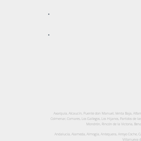
Axarquía, Alcaucín, Puente don Manuel, Venta Baja, Alfarn
Colmenar, Comares, Los Gallegos, Los Hijanos, Partidos de la
Mondrón, Rincón de la Victoria, Bena
Andalucía, Alameda, Almogía, Antequera, Arroyo Coche, Ca
Villanueva d