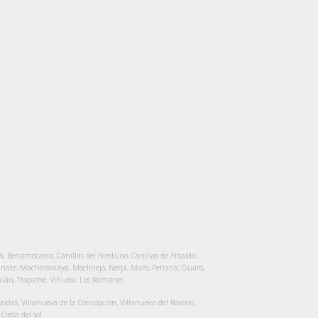
, Benamocarra, Canillas del Aceituno, Canillas de Albaida,
Iznate, Macharaviaya, Moclinejo, Nerja, Maro, Periana, Guaro,
talán, Trapiche, Viñuela, Los Romanes
das, Villanueva de la Concepción, Villanueva del Rosario,
Costa del sol