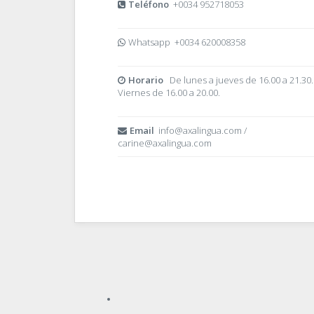
Teléfono
+0034 952718053
Whatsapp +0034 620008358
Horario
De lunes a jueves de 16.00 a 21.30.
Viernes de 16.00 a 20.00.
Email
info@axalingua.com /
carine@axalingua.com