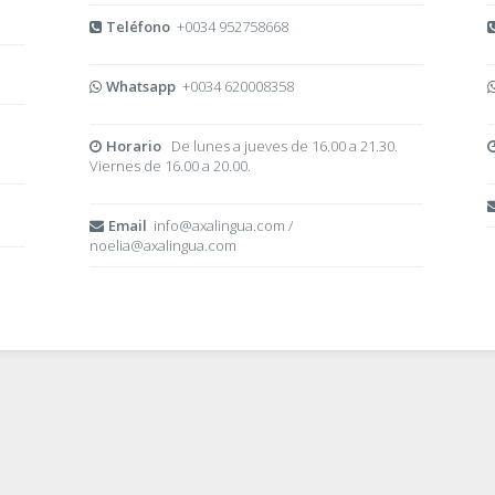
Teléfono
+0034 952758668
Whatsapp
+0034 620008358
Horario
De lunes a jueves de 16.00 a 21.30.
Viernes de 16.00 a 20.00.
Email
info@axalingua.com /
noelia@axalingua.com