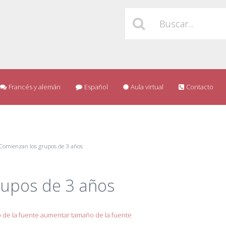
Francés y alemán
Español
Aula virtual
Contacto
Comienzan los grupos de 3 años
rupos de 3 años
 de la fuente
aumentar tamaño de la fuente