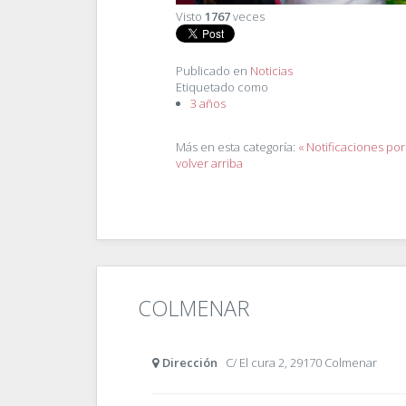
Visto
1767
veces
Publicado en
Noticias
Etiquetado como
3 años
Más en esta categoría:
« Notificaciones po
volver arriba
COLMENAR
Dirección
C/ El cura 2, 29170 Colmenar