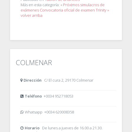
Más en esta categoría:
« Próximos simulacros de
exámenes
Convocatoria oficial de examen Trinity »
volver arriba
COLMENAR
Dirección
C/ El cura 2, 29170 Colmenar
Teléfono
+0034 952718053
Whatsapp +0034 620008358
Horario
De lunes a jueves de 16.00 a 21.30.