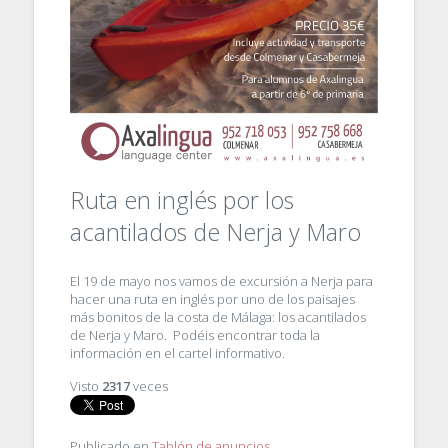
Ruta en inglés por los
acantilados de Nerja y Maro
El 19 de mayo nos vamos de excursión a Nerja para
hacer una ruta en inglés por uno de los paisajes
más bonitos de la costa de Málaga: los acantilados
de Nerja y Maro. Podéis encontrar toda la
información en el cartel informativo.
Visto
2317
veces
Publicado en
Tablón de anuncios