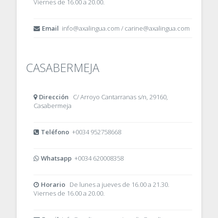
Viernes de 16.00 a 20.00.
Email
info@axalingua.com / carine@axalingua.com
CASABERMEJA
Dirección
C/ Arroyo Cantarranas s/n, 29160,
Casabermeja
Teléfono
+0034 952758668
Whatsapp
+0034 620008358
Horario
De lunes a jueves de 16.00 a 21.30.
Viernes de 16.00 a 20.00.