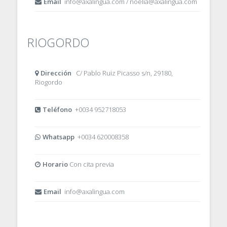
Email
info@axalingua.com / noelia@axalingua.com
RIOGORDO
Dirección
C/ Pablo Ruiz Picasso s/n, 29180,
Riogordo
Teléfono
+0034 952718053
Whatsapp
+0034 620008358
Horario
Con cita previa
Email
info@axalingua.com