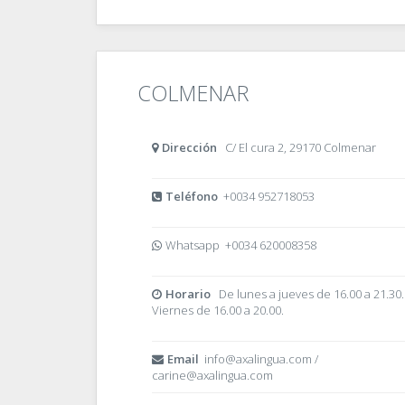
COLMENAR
Dirección
C/ El cura 2, 29170 Colmenar
Teléfono
+0034 952718053
Whatsapp +0034 620008358
Horario
De lunes a jueves de 16.00 a 21.30.
Viernes de 16.00 a 20.00.
Email
info@axalingua.com /
carine@axalingua.com