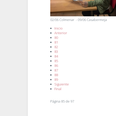
02/06 Colmenar - 09/06 Casabermeja
Inicio
Anterior
80
81
82
83
84
85
86
87
88
89
Siguiente
Final
Página 85 de 97