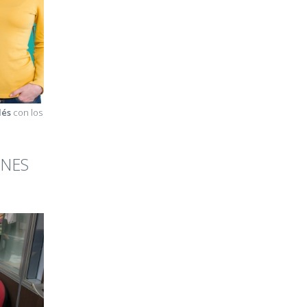
lés
con los
ENES