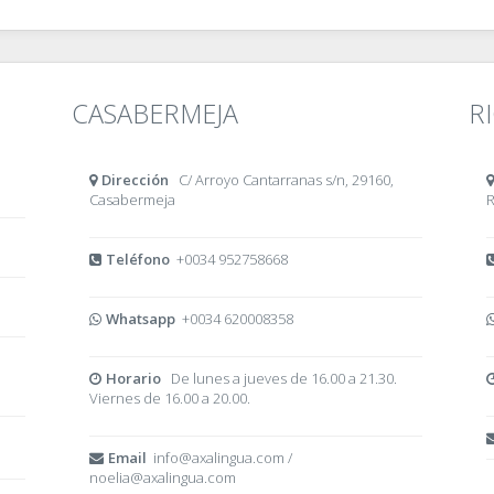
CASABERMEJA
R
Dirección
C/ Arroyo Cantarranas s/n, 29160,
Casabermeja
R
Teléfono
+0034 952758668
Whatsapp
+0034 620008358
Horario
De lunes a jueves de 16.00 a 21.30.
Viernes de 16.00 a 20.00.
Email
info@axalingua.com /
noelia@axalingua.com