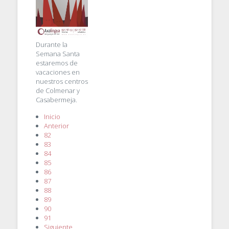
Durante la
Semana Santa
estaremos de
vacaciones en
nuestros centros
de Colmenar y
Casabermeja.
Inicio
Anterior
82
83
84
85
86
87
88
89
90
91
Siguiente