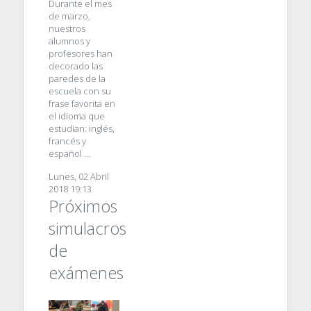
Durante el mes
de marzo,
nuestros
alumnos y
profesores han
decorado las
paredes de la
escuela con su
frase favorita en
el idioma que
estudian: inglés,
francés y
español ...
Lunes, 02 Abril
2018 19:13
Próximos
simulacros
de
exámenes