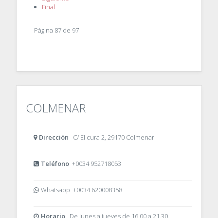
Final
Página 87 de 97
COLMENAR
Dirección
C/ El cura 2, 29170 Colmenar
Teléfono
+0034 952718053
Whatsapp +0034 620008358
Horario
De lunes a jueves de 16.00 a 21.30.