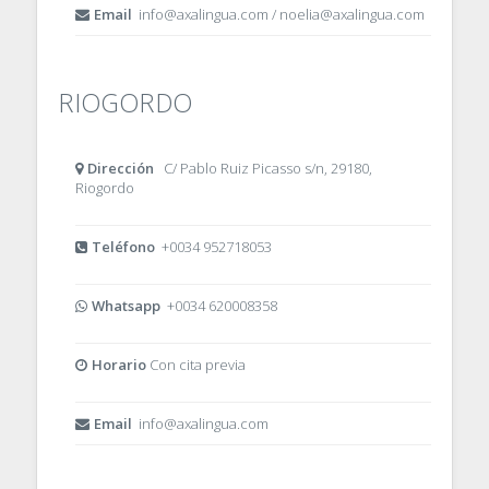
Email
info@axalingua.com / noelia@axalingua.com
RIOGORDO
Dirección
C/ Pablo Ruiz Picasso s/n, 29180,
Riogordo
Teléfono
+0034 952718053
Whatsapp
+0034 620008358
Horario
Con cita previa
Email
info@axalingua.com