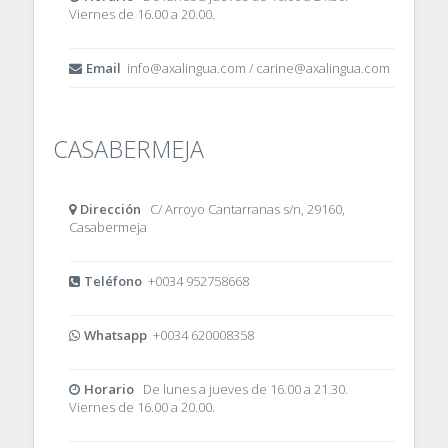
Viernes de 16.00 a 20.00.
Email
info@axalingua.com / carine@axalingua.com
CASABERMEJA
Dirección
C/ Arroyo Cantarranas s/n, 29160,
Casabermeja
Teléfono
+0034 952758668
Whatsapp
+0034 620008358
Horario
De lunes a jueves de 16.00 a 21.30.
Viernes de 16.00 a 20.00.